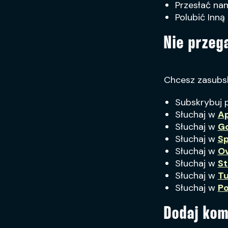
Przesłać nam
Polubić Inną
Nie przeg
Chcesz zasub
Subskrybuj 
Słuchaj w
Ap
Słuchaj w
Go
Słuchaj w
Sp
Słuchaj w
O
Słuchaj w
St
Słuchaj w
Tu
Słuchaj w
Po
Dodaj kom