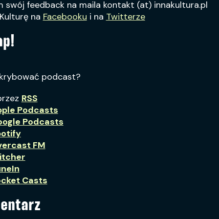
 swój feedback na maila kontakt (at) innakultura.pl
 Kulturę na
Facebooku
i na
Twitterze
ap!
skrybować podcast?
przez
RSS
ple Podcasts
ogle Podcasts
otify
vercast FM
itcher
neIn
cket Casts
entarz