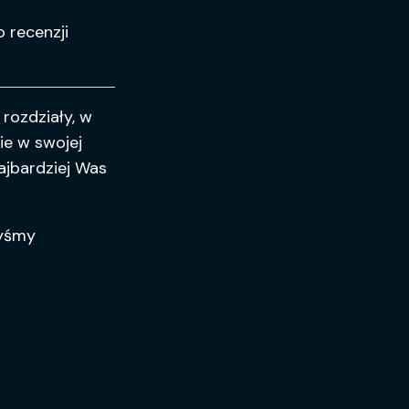
zmniejszyć
głośność.
 recenzji
 rozdziały, w
ie w swojej
ajbardziej Was
byśmy