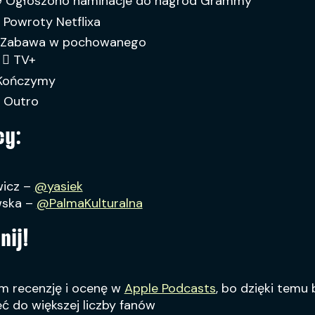
💿 Ogłoszono naminacje do nagród Grammy
 Powroty Netflixa
⚰️ Zabawa w pochowanego
  TV+
 Kończymy
 Outro
cy:
wicz –
@yasiek
wska –
@PalmaKulturalna
nij!
m recenzję i ocenę w
Apple Podcasts
, bo dzięki temu
ć do większej liczby fanów