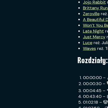
Jojo Rabbit
r
Brittany Ru
Zeroville
reż
A Beautiful 
Won’t You B
Late Night
r
Just Mercy
r
Luce
reż. Ju
Waves
reż. 
Rozdziały:
00:00:00 – 
00:00:30 – 
00:04:45 – 
00:43:40 – 
01:02:18 – 