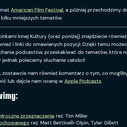
emat
American Film Festival
, a później przechodzimy do
 kilku mniejszych tematów.
inkami Innej Kultury (oraz poniżej) znajdziecie również
wnież i linki do omawianych pozycji. Dzięki temu możec
łuchania podcastów, przeskakiwać do tematów, które n
y jednak polecamy słuchanie całości!
i, zostawcie nam również komentarz o tym, co mogli
wić lub dajcie nam ocenę w
Apple Podcasts
.
wimy:
 Mroczne przeznaczenie
reż. Tim Miller
ochowanego
reż. Matt Bettinelli-Olpin, Tyler Gillett