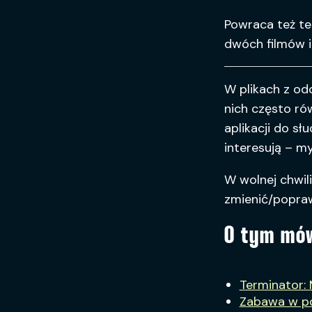
Powraca też t
dwóch filmów i
W plikach z odc
nich często ró
aplikacji do s
interesują – m
W wolnej chwil
zmienić/popra
O tym mó
Terminator:
Zabawa w p