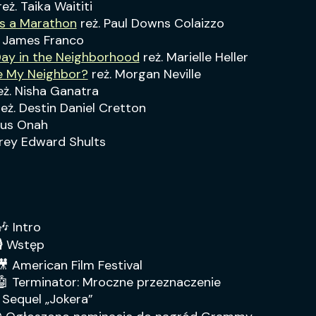
eż. Taika Waititi
ns a Marathon
reż. Paul Downs Colaizzo
. James Franco
Day in the Neighborhood
reż. Marielle Heller
e My Neighbor?
reż. Morgan Neville
eż. Nisha Ganatra
eż. Destin Daniel Cretton
lius Onah
Trey Edward Shults
 Intro
🎙 Wstęp
 American Film Festival
🤖 Terminator: Mroczne przeznaczenie
 Sequel „Jokera”