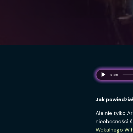
00:00
Jak powiedział,
Ale nie tylko A
nieobecności ś
Wokalnego W h 