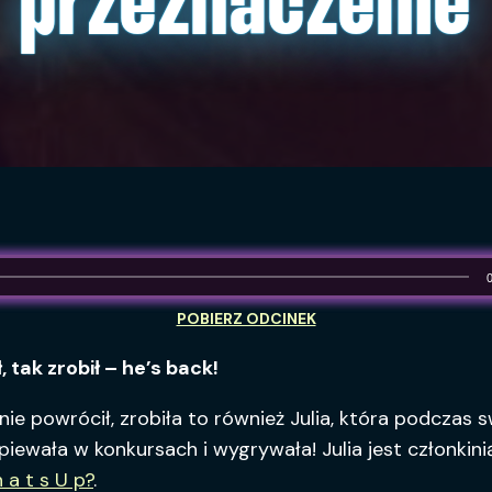
przeznaczenie
 tak zrobił – he’s back!
rnie powrócił, zrobiła to również Julia, która podczas s
piewała w konkursach i wygrywała! Julia jest członkin
a t s U p?
.