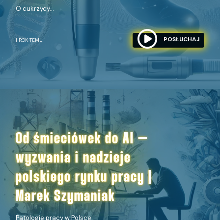
O cukrzycy...
POSŁUCHAJ
1 ROK TEMU
Od śmieciówek do AI –
wyzwania i nadzieje
polskiego rynku pracy |
Marek Szymaniak
Patologie pracy w Polsce.