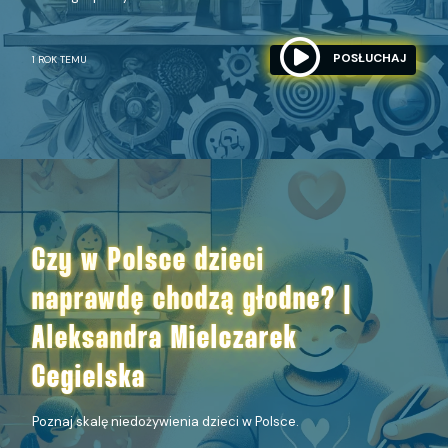
POSŁUCHAJ
1 ROK TEMU
Czy w Polsce dzieci
naprawdę chodzą głodne? |
Aleksandra Mielczarek
Cegielska
Poznaj skalę niedożywienia dzieci w Polsce.