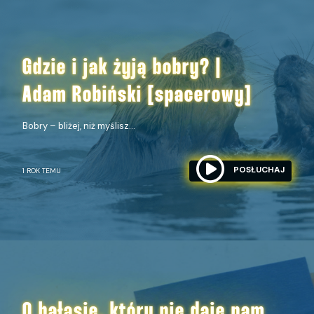
Gdzie i jak żyją bobry? |
Adam Robiński [spacerowy]
Bobry – bliżej, niż myślisz...
POSŁUCHAJ
1 ROK TEMU
O hałasie, który nie daje nam