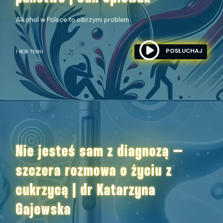
Alkohol w Polsce to olbrzymi problem.
POSŁUCHAJ
1 ROK TEMU
Nie jesteś sam z diagnozą –
szczera rozmowa o życiu z
cukrzycą | dr Katarzyna
Gajewska