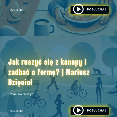
POSŁUCHAJ
1 ROK TEMU
Jak ruszyć się z kanapy i
zadbać o formę? | Mariusz
Dzięcioł
Czas się ruszyć!
POSŁUCHAJ
1 ROK TEMU