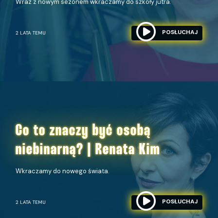
Wraz z nowym sezonem wkraczamy do szkoły jutra.
POSŁUCHAJ
2 LATA TEMU
Co to znaczy być osobą
niebinarną? | Renata Kim
Wkraczamy do nowego świata.
POSŁUCHAJ
2 LATA TEMU