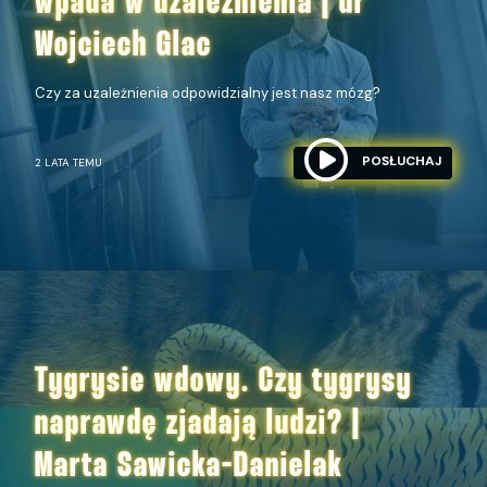
wpada w uzależnienia | dr
Wojciech Glac
Czy za uzależnienia odpowidzialny jest nasz mózg?
POSŁUCHAJ
2 LATA TEMU
Tygrysie wdowy. Czy tygrysy
naprawdę zjadają ludzi? |
Marta Sawicka-Danielak