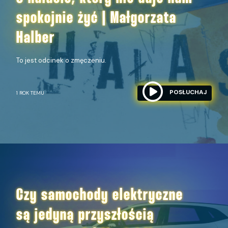
spokojnie żyć | Małgorzata
Halber
To jest odcinek o zmęczeniu.
POSŁUCHAJ
1 ROK TEMU
Czy samochody elektryczne
są jedyną przyszłością