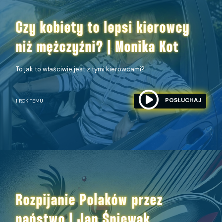
Czy kobiety to lepsi kierowcy
niż mężczyźni? | Monika Kot
To jak to właściwie jest z tymi kierowcami?
POSŁUCHAJ
1 ROK TEMU
Rozpijanie Polaków przez
państwo | Jan Śpiewak