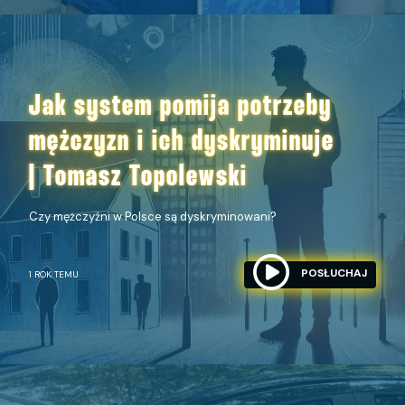
Jak system pomija potrzeby
mężczyzn i ich dyskryminuje
| Tomasz Topolewski
Czy mężczyźni w Polsce są dyskryminowani?
POSŁUCHAJ
1 ROK TEMU