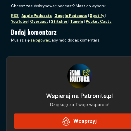
Chcesz zasubskrybować podcast? Masz do wyboru:
RSS
|
Apple Podcasts
|
Google Podcasts
|
Spotify
|
YouTube
|
Overcast
|
Stitcher
|
TuneIn
|
Pocket Casts
Dodaj komentarz
Musisz się
zalogować
, aby móc dodać komentarz.