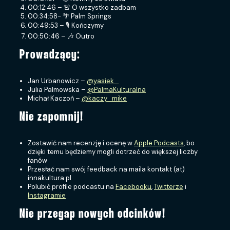
00:12:46 – 🚨 O wszystko zadbam
00:34:58- 🌴 Palm Springs
00:49:53 – 🎙 Kończymy
00:50:46 – 🎶 Outro
Prowadzący:
Jan Urbanowicz –
@yasiek_
Julia Palmowska –
@PalmaKulturalna
Michał Kaczoń –
@kaczy_mike
Nie zapomnij!
Zostawić nam recenzję i ocenę w
Apple Podcasts
, bo
dzięki temu będziemy mogli dotrzeć do większej liczby
fanów
Przesłać nam swój feedback na maila kontakt (at)
innakultura.pl
Polubić profile podcastu na
Facebooku
,
Twitterze
i
Instagramie
Nie przegap nowych odcinków!