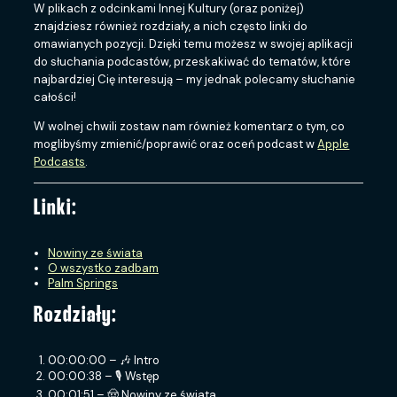
W plikach z odcinkami Innej Kultury (oraz poniżej)
znajdziesz również rozdziały, a nich często linki do
omawianych pozycji. Dzięki temu możesz w swojej aplikacji
do słuchania podcastów, przeskakiwać do tematów, które
najbardziej Cię interesują – my jednak polecamy słuchanie
całości!
W wolnej chwili zostaw nam również komentarz o tym, co
moglibyśmy zmienić/poprawić oraz oceń podcast w
Apple
Podcasts
.
Linki:
Nowiny ze świata
O wszystko zadbam
Palm Springs
Rozdziały:
00:00:00 – 🎶 Intro
00:00:38 – 🎙 Wstęp
00:01:51 – 🤠 Nowiny ze świata