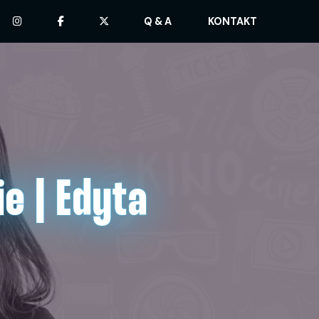
Q & A
KONTAKT
e | Edyta