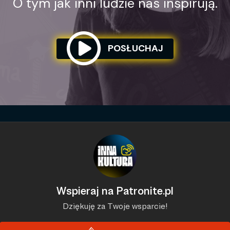
O tym jak inni ludzie nas inspirują.
POSŁUCHAJ