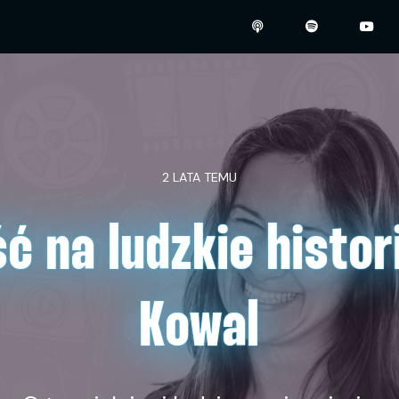
2 LATA TEMU
ć na ludzkie histori
Kowal