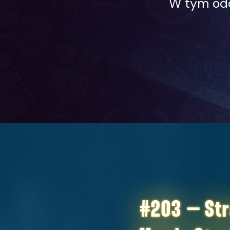
W tym odc
#203 – Str