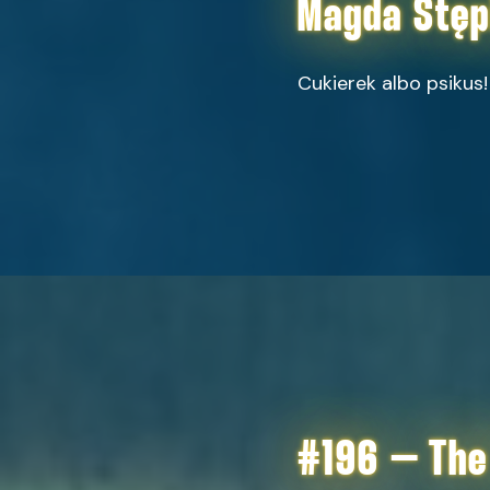
Magda Stęp
Cukierek albo psikus!
#196 – The 