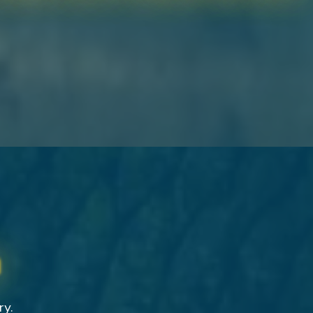
n
ry.