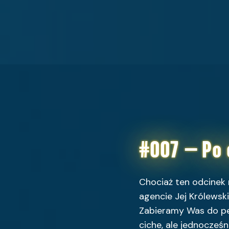
#007 – Po 
Chociaż ten odcinek m
agencie Jej Królewsk
Zabieramy Was do pe
ciche, ale jednocześn