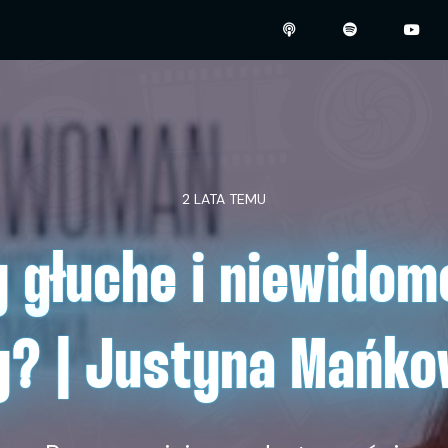
2 LATA TEMU
 głuche i niewidom
y? | Justyna Mańk