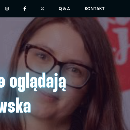
Q & A
KONTAKT
e oglądają
owska