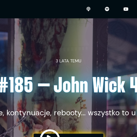
3 LATA TEMU
#185 – John Wick 
e, kontynuacje, rebooty… wszystko to u