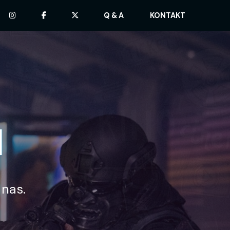
Q & A
KONTAKT
4
 nas.