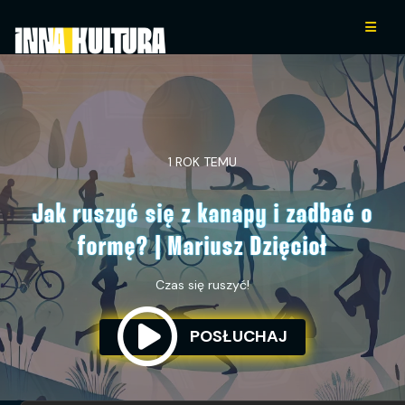
1 ROK TEMU
Jak ruszyć się z kanapy i zadbać o
formę? | Mariusz Dzięcioł
Czas się ruszyć!
POSŁUCHAJ