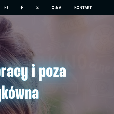
Q & A
KONTAKT
racy i poza
zykówna