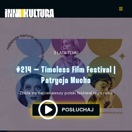
3 LATA TEMU
#214 – Timeless Film Festival |
Patrycja Mucha
Zbliża się najciekawszy polski festiwal tego roku.
POSŁUCHAJ