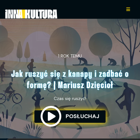
1 ROK TEMU
Jak ruszyć się z kanapy i zadbać o
formę? | Mariusz Dzięcioł
Czas się ruszyć!
POSŁUCHAJ