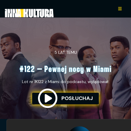
5 LAT TEMU
#122 – Pewnej nocy w Miami
Lot nr IK122 z Miami do podcastu, wylądował.
POSŁUCHAJ