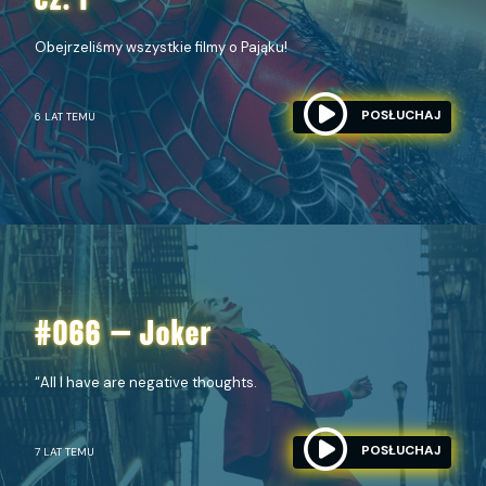
cz. I
Obejrzeliśmy wszystkie filmy o Pająku!
POSŁUCHAJ
6 LAT TEMU
#066 – Joker
“All I have are negative thoughts.
POSŁUCHAJ
7 LAT TEMU