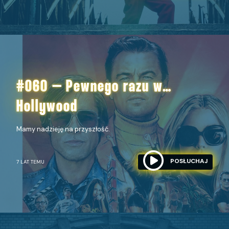
#060 – Pewnego razu w…
Hollywood
Mamy nadzieję na przyszłość.
POSŁUCHAJ
7 LAT TEMU