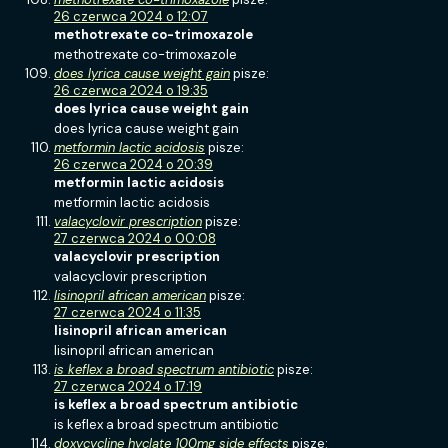
26 czerwca 2024 o 12:07
methotrexate co-trimoxazole
methotrexate co-trimoxazole
does lyrica cause weight gain
pisze:
26 czerwca 2024 o 19:35
does lyrica cause weight gain
does lyrica cause weight gain
metformin lactic acidosis
pisze:
26 czerwca 2024 o 20:39
metformin lactic acidosis
metformin lactic acidosis
valacyclovir prescription
pisze:
27 czerwca 2024 o 00:08
valacyclovir prescription
valacyclovir prescription
lisinopril african american
pisze:
27 czerwca 2024 o 11:35
lisinopril african american
lisinopril african american
is keflex a broad spectrum antibiotic
pisze:
27 czerwca 2024 o 17:19
is keflex a broad spectrum antibiotic
is keflex a broad spectrum antibiotic
doxycycline hyclate 100mg side effects
pisze: