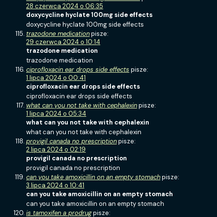
28 czerwca 2024 o 06:35
doxycycline hyclate 100mg side effects
doxycycline hyclate 100mg side effects
trazodone medication
pisze:
29 czerwca 2024 o 10:14
trazodone medication
trazodone medication
ciprofloxacin ear drops side effects
pisze:
1 lipca 2024 o 00:41
ciprofloxacin ear drops side effects
ciprofloxacin ear drops side effects
what can you not take with cephalexin
pisze:
1 lipca 2024 o 05:34
what can you not take with cephalexin
what can you not take with cephalexin
provigil canada no prescription
pisze:
2 lipca 2024 o 02:19
provigil canada no prescription
provigil canada no prescription
can you take amoxicillin on an empty stomach
pisze:
3 lipca 2024 o 10:41
can you take amoxicillin on an empty stomach
can you take amoxicillin on an empty stomach
is tamoxifen a prodrug
pisze: