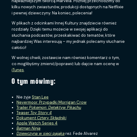
najważniejszym twórcą Marvela. Później przechodzimy do
kilku nowych zwiastunów, produkcji dostępnych na Netflixie
i pewnej dziewczyny. Na koniec, polecenia!
W plikach z odcinkami Innej Kultury znajdziecie również
rozdziały. Dzięki temu możecie w swojej aplikacji do
słuchania podcastów, przeskakiwać do tematów, które
najbardziej Was interesują – my jednak polecamy słuchanie
całości!
W wolnej chwili, zostawcie nam również komentarz o tym,
co moglibyśmy zmienić/poprawić lub dajcie nam ocenę w
iTunes
.
O tym mówimy:
Nie żyje
Stan Lee
Nevermoor. Przypadki Morrigan Crow
Trailer
Pokemon: Detektyw Pikachu
Teaser
Toy Story 4
Dokument
Cztery Składniki
Apple Watch Series 4
Batman Ninja
Dziewczyna w sieci pająka
reż. Fede Alvarez