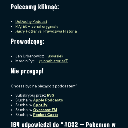
Polecamy kliknąć:
DoDechy Podcast
PIĄTEK – serial oryginaly
Harry Potter
vs. Prawdziwa Historia
Prowadzący:
Jan Urbanowicz –
@yasiek
Marcin Pyć –
@innahistoriaYT
Nie przegap!
Chcesz być na bieżąco z podcastem?
Subskrybuj przez
RSS
Słuchaj w
Apple Podcasts
Słuchaj w
Spotify
Słuchaj w
Overcast FM
Słuchaj w
Pocket Casts
194 odpowiedzi do “#032 – Pokemon w